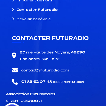
Ils parlent de nous
Contacter Futuradio
Devenir bénévole
CONTACTER FUTURADIO
27 rue Haute des Noyers, 49290
Chalonnes-sur-Loire
contact@
futuradio.com
01 83 62 07 48
(appel non surtaxé)
Association FuturMedias
SIREN 102680071