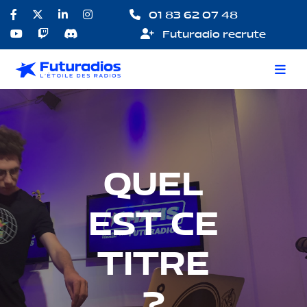
01 83 62 07 48
Futuradio recrute
QUEL
EST CE
TITRE
?