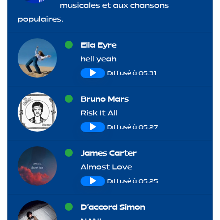
musicales et aux chansons
populaires.
Ella Eyre
hell yeah
Diffusé à 05:31
Bruno Mars
Risk It All
Diffusé à 05:27
James Carter
Almost Love
Diffusé à 05:25
D'accord Simon