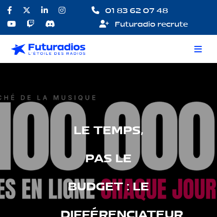
01 83 62 07 48
Futuradio recrute
LE TEMPS,
PAS LE
BUDGET : LE
DIFFÉRENCIATEUR