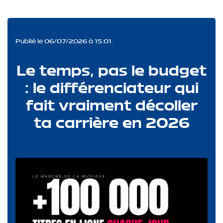
Publié le 06/07/2026 à 15:01.
Le temps, pas le budget
: le différenciateur qui
fait vraiment décoller
ta carrière en 2026