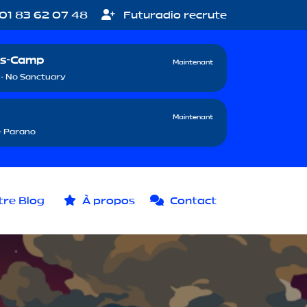
01 83 62 07 48
Futuradio recrute
s-Camp
Maintenant
- No Sanctuary
Maintenant
 - Parano
re Blog
À propos
Contact