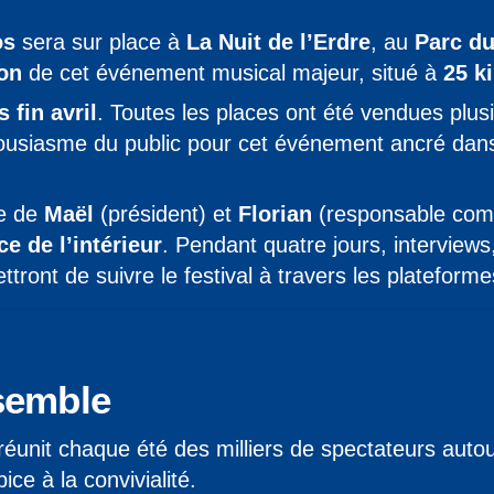
os
sera sur place à
La Nuit de l’Erdre
, au
Parc du
ion
de cet événement musical majeur, situé à
25 k
 fin avril
. Toutes les places ont été vendues plus
thousiasme du public pour cet événement ancré dan
ée de
Maël
(président) et
Florian
(responsable comm
ce de l’intérieur
. Pendant quatre jours, interview
tront de suivre le festival à travers les plateform
ssemble
réunit chaque été des milliers de spectateurs aut
ce à la convivialité.