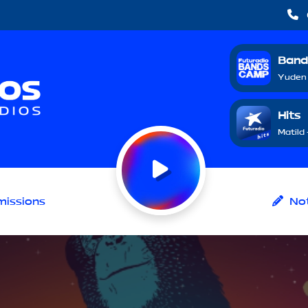
Band
Yuden 
Hits
Matild
issions
Not