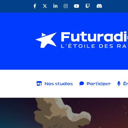
Nos studios
Participer
Ém