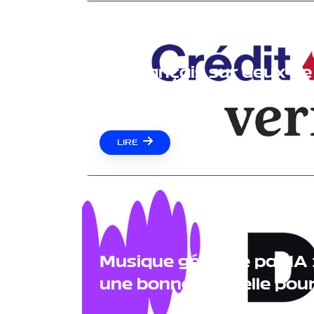
Un Français sur deux ne 
: pourquoi c'est ta meill
LIRE
Musique générée par IA 
une bonne nouvelle pour 