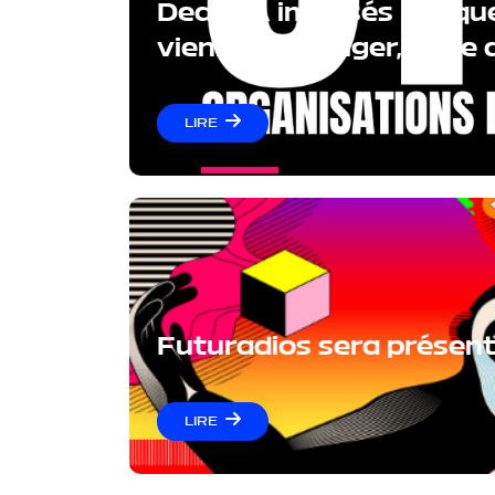
Deals IA imposés : ce qu
viennent d'exiger, et ce
LIRE
Futuradios sera présent
LIRE