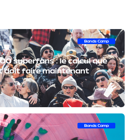
Bands Camp
300 superfans : le calcul que
t doit faire maintenant
Bands Camp