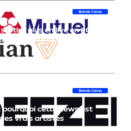
Bands Camp
sortira plus en live en 2026
eure carte à jouer
Bands Camp
: pourquoi cette news est
les vrais artistes