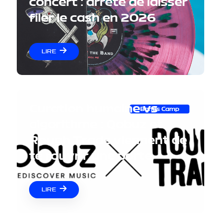
concert : arrête de laisser
filer le cash en 2026
LIRE
Curation humaine vs
Bands Camp
algorithme : Qobuz et
Rough Trade viennent de
te rouvrir une porte
LIRE