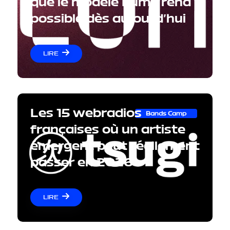
que le modèle Lume rend
possible dès aujourd'hui
LIRE
Les 15 webradios
Bands Camp
françaises où un artiste
émergent peut réellement
passer en 2026
LIRE